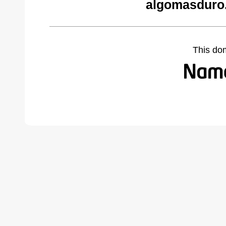
algomasduro
This do